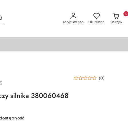
0
Moje konto
Ulubione
Koszyk
(0)
S
czy silnika 380060468
 dostępność