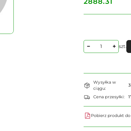
cena:
2888.31
Ilość
szt.
Dostępność
Wysyłka w
i
3
ciągu:
dostawa
Cena przesyłki:
1
Pobierz produkt d