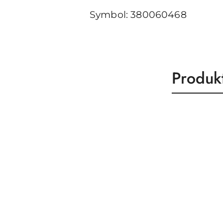
Symbol: 380060468
Produk
Produk
Pomiń karuzelę produktów
o
statusie