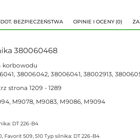
 DOT. BEZPIECZEŃSTWA
OPINIE I OCENY (0)
ZA
nika 380060468
wka korbowodu
6041, 38006042, 38006041, 38002913, 380060
z strona 1209 - 1289
 9094, M9078, M9083, M9086, M9094
lnika: DT 226-B4
, Favorit 509, 510 Typ silnika: DT 226-B4