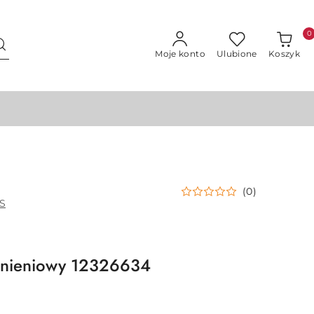
0
Moje konto
Ulubione
Koszyk
(0)
S
śnieniowy 12326634