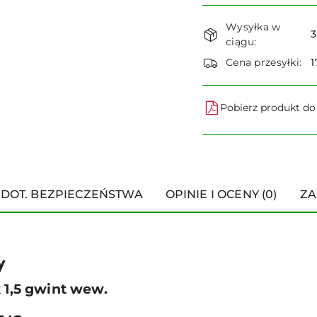
Dostępność
Wysyłka w
i
3
ciągu:
dostawa
Cena przesyłki:
1
Pobierz produkt d
 DOT. BEZPIECZEŃSTWA
OPINIE I OCENY (0)
ZA
y
 1,5 gwint wew.