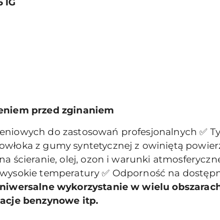
5 IG
0
zeniem przed zginaniem
niowych do zastosowań profesjonalnych ✅ Typ
włoka z gumy syntetycznej z owiniętą powierz
na ścieranie, olej, ozon i warunki atmosferyc
 wysokie temperatury ✅ Odporność na dostępn
niwersalne wykorzystanie w wielu obszarach
tacje benzynowe itp.