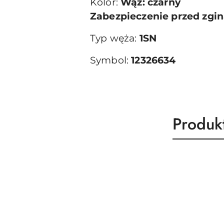
Kolor:
Wąż: czarny
Zabezpieczenie przed zgi
Typ węża:
1SN
Symbol:
12326634
Produk
Produk
Pomiń karuzelę produktów
o
statusie