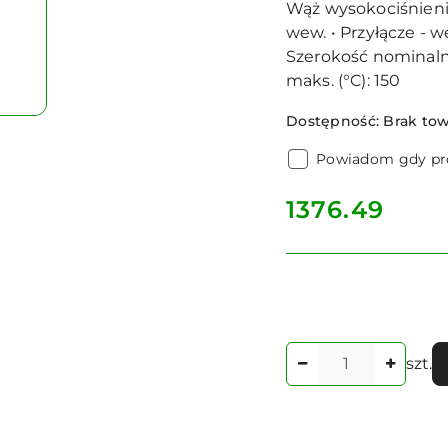
Wąż wysokociśnienio
wew. • Przyłącze - we
Szerokość nominalna
maks. (°C): 150
Dostępność:
Brak to
Powiadom gdy pro
cena:
1376.49
Ilość
szt.