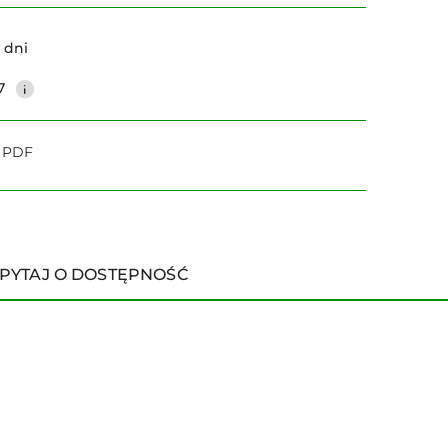
Wyślij
 dni
7
o PDF
PYTAJ O DOSTĘPNOŚĆ