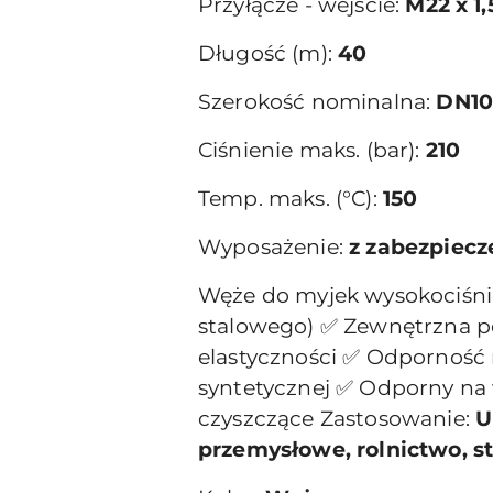
Przyłącze - wejście:
M22 x 1,
Długość (m):
40
Szerokość nominalna:
DN1
Ciśnienie maks. (bar):
210
Temp. maks. (°C):
150
Wyposażenie:
z zabezpiec
Węże do myjek wysokociśnie
stalowego) ✅ Zewnętrzna po
elastyczności ✅ Odporność 
syntetycznej ✅ Odporny na
czyszczące Zastosowanie:
U
przemysłowe, rolnictwo, s