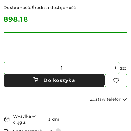
Dostępność:
Średnia dostępność
cena:
898.18
Ilość
szt.
Do koszyka
Zostaw telefon
Dostępność
Wysyłka w
i
3 dni
ciągu:
dostawa
Wyślij
Cena przesyłki:
17