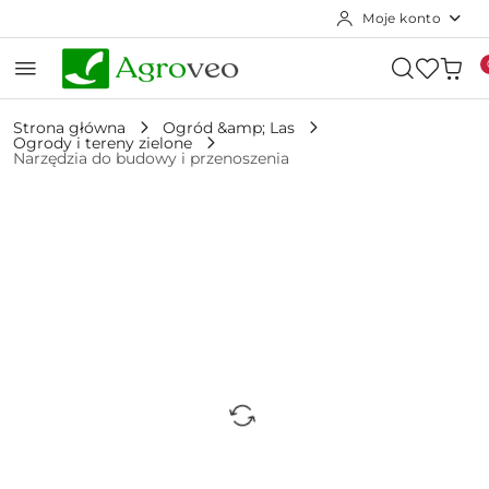
Moje konto
Przejdź do treści głównej
Przejdź do wyszukiwarki
Przejdź do moje konto
Przejdź do menu głównego
Przejdź do opisu produktu
Przejdź do stopki
Strona główna
Ogród &amp; Las
Ogrody i tereny zielone
Narzędzia do budowy i przenoszenia