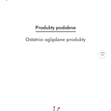
Produkty
Produkty podobne
Pomiń karuzelę produktów
o
Produkty
Ostatnio oglądane produkty
statusie:
o
statusie: