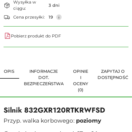
Wysyłka w
i
3 dni
ciągu:
dostawa
Wyślij
Cena przesyłki:
19
Pobierz produkt do PDF
OPIS
INFORMACJE
OPINIE
ZAPYTAJ O
DOT.
I
DOSTĘPNOŚĆ
BEZPIECZEŃSTWA
OCENY
(0)
Silnik 832GXR120RTKRWFSD
Przyp. walka korbowego:
poziomy