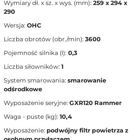
Wymiary dł. x sz. x wys. (mm):
259 x 294 x
290
Wersja:
OHC
Liczba obrotów (obr./min):
3600
Pojemność silnika (l):
0,3
Liczba siłowników:
1
System smarowania:
smarowanie
odśrodkowe
Wyposażenie seryjne:
GXR120 Rammer
Waga - puste (kg):
10,4
Wyposażenie:
podwójny filtr powietrza z
osobnym przyłączem