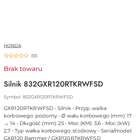
NAZWA
HONDA
PRODUCENTA:
(0)
Brak towaru
Silnik 832GXR120RTKRWFSD
Symbol:
832GXR120RTKRWFSD
GXR120RTKRWFSD • Silnik • Przyp. walka
korbowego: poziomy • Ø wału korbowego (mm): 17
→ 14 • Długość (mm): 25 • Moc (KM): 3,6 • Moc (kW):
2,7 • Typ wałka korbowego: stożkowy • Seria/model:
GXR120 Rammer / GXR120RTKRWFSD