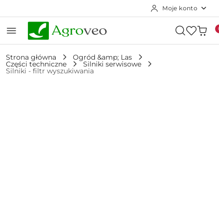
Moje konto
Przejdź do treści głównej
Przejdź do wyszukiwarki
Przejdź do moje konto
Przejdź do menu głównego
Przejdź do opisu produktu
Przejdź do stopki
Strona główna
Ogród &amp; Las
Części techniczne
Silniki serwisowe
Silniki - filtr wyszukiwania