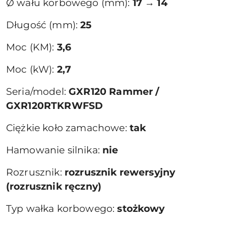
Ø wału korbowego (mm):
17 → 14
Długość (mm):
25
Moc (KM):
3,6
Moc (kW):
2,7
Seria/model:
GXR120 Rammer /
GXR120RTKRWFSD
Ciężkie koło zamachowe:
tak
Hamowanie silnika:
nie
Rozrusznik:
rozrusznik rewersyjny
(rozrusznik ręczny)
Typ wałka korbowego:
stożkowy