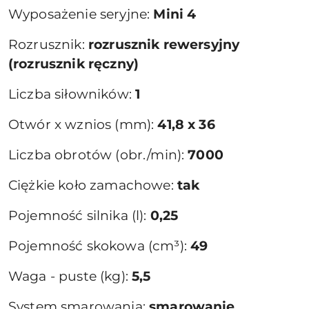
Wyposażenie seryjne:
Mini 4
Rozrusznik:
rozrusznik rewersyjny
(rozrusznik ręczny)
Liczba siłowników:
1
Otwór x wznios (mm):
41,8 x 36
Liczba obrotów (obr./min):
7000
Ciężkie koło zamachowe:
tak
Pojemność silnika (l):
0,25
Pojemność skokowa (cm³):
49
Waga - puste (kg):
5,5
System smarowania:
smarowanie