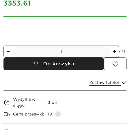
cena:
3353.61
Ilość
szt.
Do koszyka
Zostaw telefon
Dostępność
Wysyłka w
i
3 dni
ciągu:
dostawa
Wyślij
Cena przesyłki:
19