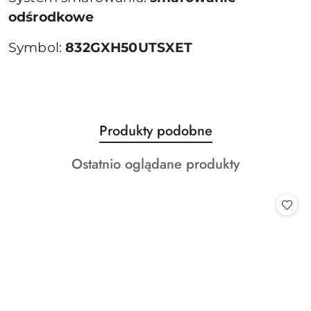
odśrodkowe
Symbol:
832GXH50UTSXET
Produkty
Produkty podobne
Pomiń karuzelę produktów
o
Produkty
Ostatnio oglądane produkty
statusie:
o
statusie: