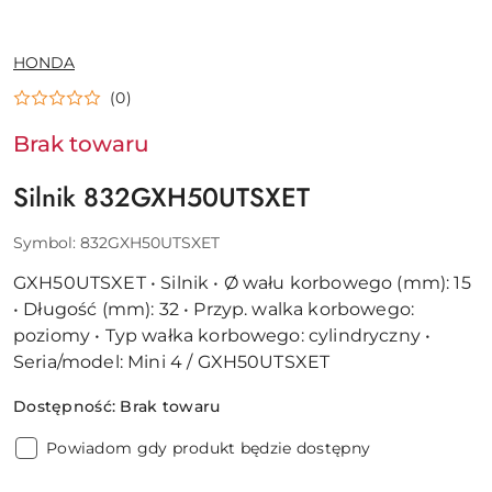
NAZWA
HONDA
PRODUCENTA:
(0)
Brak towaru
Silnik 832GXH50UTSXET
Symbol:
832GXH50UTSXET
GXH50UTSXET • Silnik • Ø wału korbowego (mm): 15
• Długość (mm): 32 • Przyp. walka korbowego:
poziomy • Typ wałka korbowego: cylindryczny •
Seria/model: Mini 4 / GXH50UTSXET
Dostępność:
Brak towaru
Powiadom gdy produkt będzie dostępny