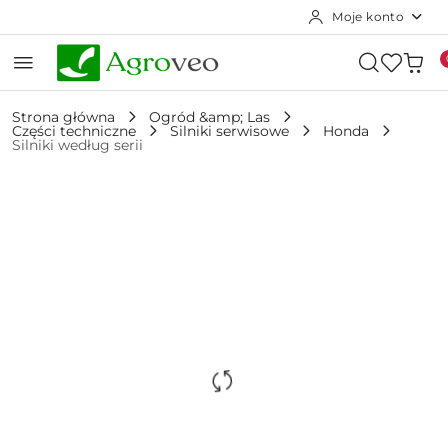
Moje konto
Przejdź do treści głównej
Przejdź do wyszukiwarki
Przejdź do moje konto
Przejdź do menu głównego
Przejdź do opisu produktu
Przejdź do stopki
Strona główna
Ogród &amp; Las
Części techniczne
Silniki serwisowe
Honda
Silniki według serii