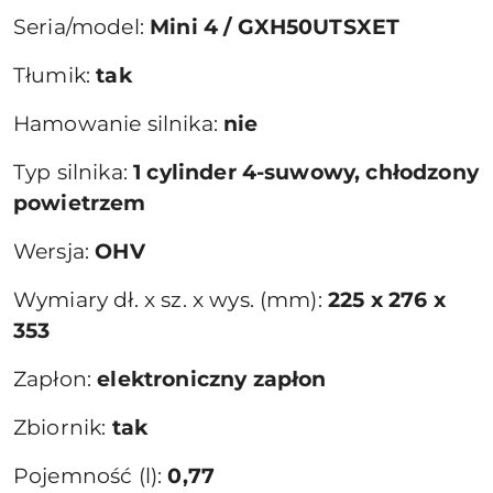
Seria/model:
Mini 4 / GXH50UTSXET
Tłumik:
tak
Hamowanie silnika:
nie
Typ silnika:
1 cylinder 4-suwowy, chłodzony
powietrzem
Wersja:
OHV
Wymiary dł. x sz. x wys. (mm):
225 x 276 x
353
Zapłon:
elektroniczny zapłon
Zbiornik:
tak
Pojemność (l):
0,77