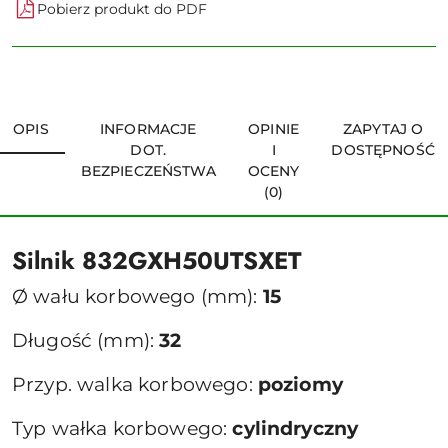
Pobierz produkt do PDF
OPIS
INFORMACJE
OPINIE
ZAPYTAJ O
DOT.
I
DOSTĘPNOŚĆ
BEZPIECZEŃSTWA
OCENY
(0)
Silnik 832GXH50UTSXET
Ø wału korbowego (mm):
15
Długość (mm):
32
Przyp. walka korbowego:
poziomy
Typ wałka korbowego:
cylindryczny