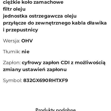
ciężkie koło zamachowe
filtr oleju
jednostka ostrzegawcza oleju
przyłącze do zewnętrznego kabla dławika
i przepustnicy
Wersja:
OHV
Tłumik:
nie
Zapłon:
cyfrowy zapłon CDI z możliwością
zmiany ustawień zapłonu
Symbol:
832GX690RHTXF9
Produkty
Produkty podobne