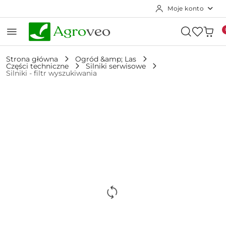
Moje konto
Przejdź do treści głównej
Przejdź do wyszukiwarki
Przejdź do moje konto
Przejdź do menu głównego
Przejdź do opisu produktu
Przejdź do stopki
Strona główna
Ogród &amp; Las
Części techniczne
Silniki serwisowe
Silniki - filtr wyszukiwania