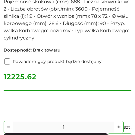
Pojemność skokowa (cm³): 688 • Liczba siłowników:
2 • Liczba obrotów (obr./min): 3600 • Pojemność
silnika (l): 1,9 • Otwór x wznios (mm): 78 x 72 • Ø wału
korbowego (mm): 28,6 • Długość (mm): 90 • Przyp.
walka korbowego: poziomy • Typ wałka korbowego:
cylindryczny
Dostępność:
Brak towaru
Powiadom gdy produkt będzie dostępny
cena:
12225.62
Ilość
szt.