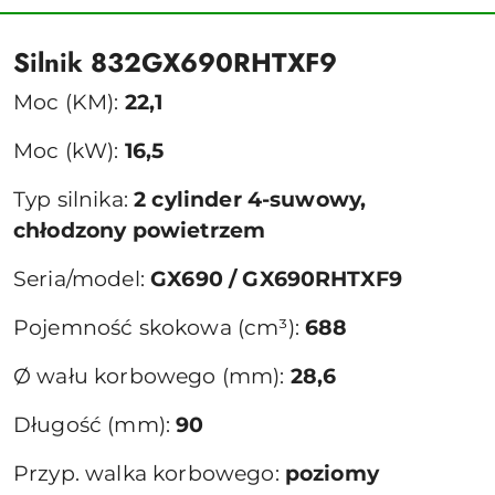
Silnik 832GX690RHTXF9
Moc (KM):
22,1
Moc (kW):
16,5
Typ silnika:
2 cylinder 4-suwowy,
chłodzony powietrzem
Seria/model:
GX690 / GX690RHTXF9
Pojemność skokowa (cm³):
688
Ø wału korbowego (mm):
28,6
Długość (mm):
90
Przyp. walka korbowego:
poziomy