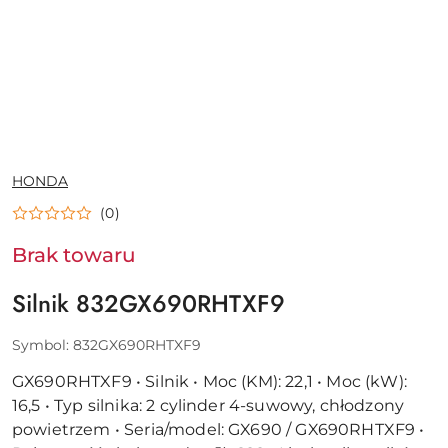
NAZWA
HONDA
PRODUCENTA:
(0)
Brak towaru
Silnik 832GX690RHTXF9
Symbol:
832GX690RHTXF9
GX690RHTXF9 • Silnik • Moc (KM): 22,1 • Moc (kW):
16,5 • Typ silnika: 2 cylinder 4-suwowy, chłodzony
powietrzem • Seria/model: GX690 / GX690RHTXF9 •