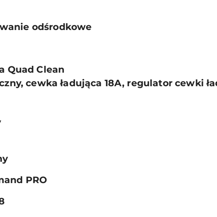
wanie odśrodkowe
rza Quad Clean
yczny, cewka ładująca 18A, regulator cewki ła
V
ny
and PRO
8