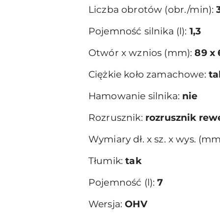
Liczba obrotów (obr./min):
Pojemność silnika (l):
1,3
Otwór x wznios (mm):
89 x 
Ciężkie koło zamachowe:
ta
Hamowanie silnika:
nie
Rozrusznik:
rozrusznik rewe
Wymiary dł. x sz. x wys. (mm
Tłumik:
tak
Pojemność (l):
7
Wersja:
OHV