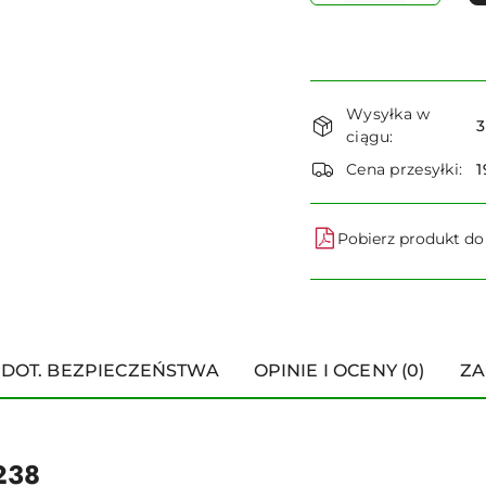
Dostępność
Wysyłka w
i
3
ciągu:
dostawa
Cena przesyłki:
1
Pobierz produkt d
 DOT. BEZPIECZEŃSTWA
OPINIE I OCENY (0)
ZA
238