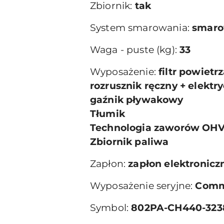
Zbiornik:
tak
System smarowania:
smaro
Waga - puste (kg):
33
Wyposażenie:
filtr powiet
rozrusznik ręczny + elektr
gaźnik pływakowy
Tłumik
Technologia zaworów OH
Zbiornik paliwa
Zapłon:
zapłon elektronicz
Wyposażenie seryjne:
Comm
Symbol:
802PA-CH440-323