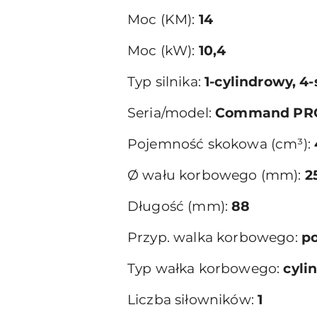
Moc (KM):
14
Moc (kW):
10,4
Typ silnika:
1-cylindrowy, 
Seria/model:
Command PRO
Pojemność skokowa (cm³):
Ø wału korbowego (mm):
2
Długość (mm):
88
Przyp. walka korbowego:
p
Typ wałka korbowego:
cyli
Liczba siłowników:
1