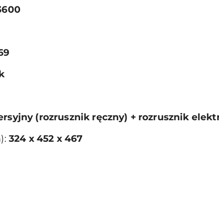
3600
69
k
rsyjny (rozrusznik ręczny) + rozrusznik elekt
):
324 x 452 x 467