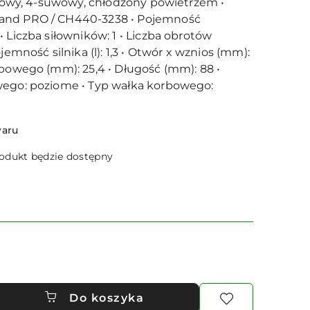
ndrowy, 4-suwowy, chłodzony powietrzem •
and PRO / CH440-3238 • Pojemność
 Liczba siłowników: 1 • Liczba obrotów
jemność silnika (l): 1,3 • Otwór x wznios (mm):
rbowego (mm): 25,4 • Długość (mm): 88 •
wego: poziome • Typ wałka korbowego:
waru
dukt będzie dostępny
Do koszyka