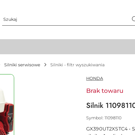
Silniki serwisowe
Silniki - filtr wyszukiwania
NAZWA
HONDA
PRODUCENTA:
Brak towaru
Silnik 1109811
Symbol:
11098110
GX390UT2XSTC4 • Siln