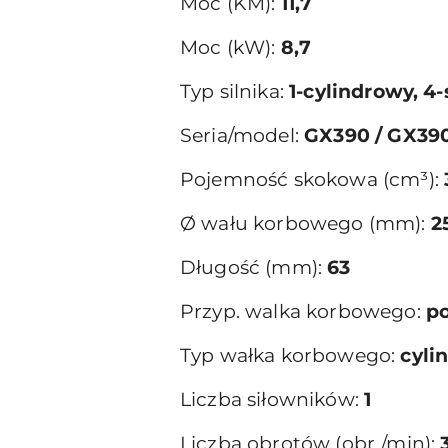
Moc (KM):
11,7
Moc (kW):
8,7
Typ silnika:
1-cylindrowy, 
Seria/model:
GX390 / GX3
Pojemność skokowa (cm³):
Ø wału korbowego (mm):
2
Długość (mm):
63
Przyp. walka korbowego:
p
Typ wałka korbowego:
cyli
Liczba siłowników:
1
Liczba obrotów (obr./min):