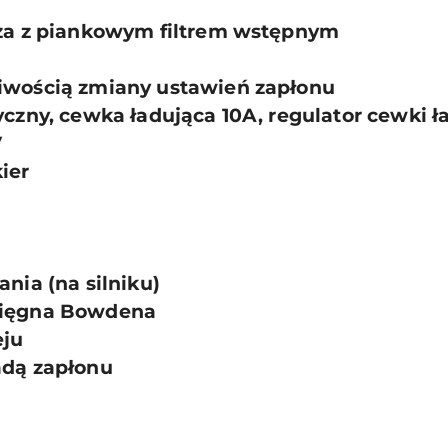
rza z piankowym filtrem wstępnym
liwością zmiany ustawień zapłonu
yczny, cewka ładująca 10A, regulator cewki ł
V
ier
ania (na silniku)
cięgna Bowdena
eju
adą zapłonu