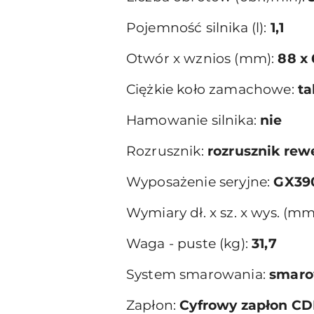
Pojemność silnika (l):
1,1
Otwór x wznios (mm):
88 x
Ciężkie koło zamachowe:
ta
Hamowanie silnika:
nie
Rozrusznik:
rozrusznik rewe
Wyposażenie seryjne:
GX39
Wymiary dł. x sz. x wys. (mm
Waga - puste (kg):
31,7
System smarowania:
smaro
Zapłon:
Cyfrowy zapłon CD