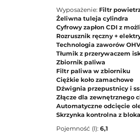
Wyposażenie:
Filtr powiet
Żeliwna tuleja cylindra
Cyfrowy zapłon CDI z moż
Rozrusznik ręczny + elektr
Technologia zaworów OH
Tłumik z przerywaczem isk
Zbiornik paliwa
Filtr paliwa w zbiorniku
Ciężkie koło zamachowe
Dźwignia przepustnicy i ss
Złącze dla zewnętrznego 
Automatyczne odcięcie ol
Skrzynka kontrolna z blok
Pojemność (l):
6,1