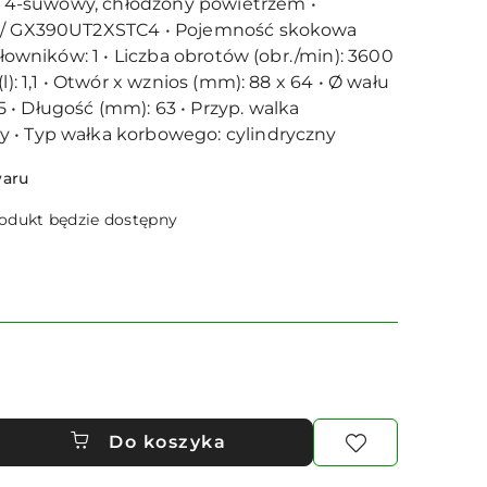
wy, 4-suwowy, chłodzony powietrzem •
0 / GX390UT2XSTC4 • Pojemność skokowa
siłowników: 1 • Liczba obrotów (obr./min): 3600
l): 1,1 • Otwór x wznios (mm): 88 x 64 • Ø wału
• Długość (mm): 63 • Przyp. walka
 • Typ wałka korbowego: cylindryczny
waru
dukt będzie dostępny
Do koszyka