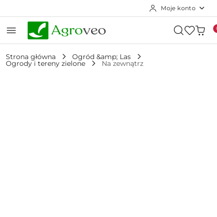
Moje konto
Przejdź do treści głównej
Przejdź do wyszukiwarki
Przejdź do moje konto
Przejdź do menu głównego
Przejdź do opisu produktu
Przejdź do stopki
Strona główna
Ogród &amp; Las
Ogrody i tereny zielone
Na zewnątrz