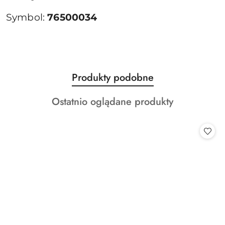
Symbol:
76500034
Produkty
Produkty podobne
Pomiń karuzelę produktów
o
Produkty
Ostatnio oglądane produkty
statusie:
o
statusie: