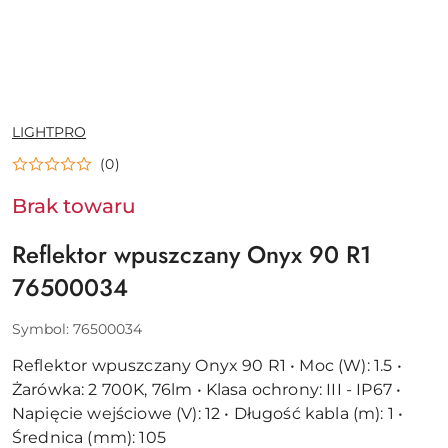
NAZWA
LIGHTPRO
PRODUCENTA:
(0)
Brak towaru
Reflektor wpuszczany Onyx 90 R1
76500034
Symbol:
76500034
Reflektor wpuszczany Onyx 90 R1 • Moc (W): 1.5 •
Żarówka: 2 700K, 76lm • Klasa ochrony: III - IP67 •
Napięcie wejściowe (V): 12 • Długość kabla (m): 1 •
Średnica (mm): 105