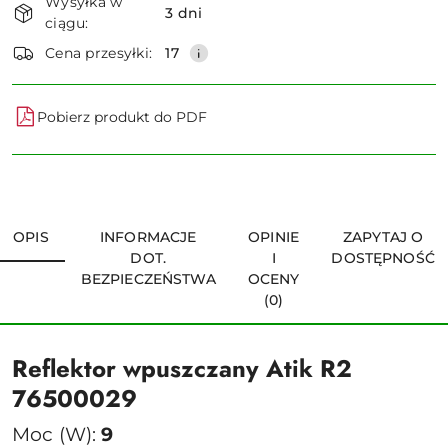
Wysyłka w
i
3 dni
ciągu:
dostawa
Wyślij
Cena przesyłki:
17
Pobierz produkt do PDF
OPIS
INFORMACJE
OPINIE
ZAPYTAJ O
DOT.
I
DOSTĘPNOŚĆ
BEZPIECZEŃSTWA
OCENY
(0)
Reflektor wpuszczany Atik R2
76500029
Moc (W):
9