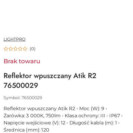
NAZWA
LIGHTPRO
PRODUCENTA:
(0)
Brak towaru
Reflektor wpuszczany Atik R2
76500029
Symbol:
76500029
Reflektor wpuszczany Atik R2 • Moc (W): 9 •
Żarówka: 3 000K, 750lm • Klasa ochrony: III - IP67 •
Napięcie wejściowe (V): 12 • Długość kabla (m): 1 •
Średnica (mm): 120