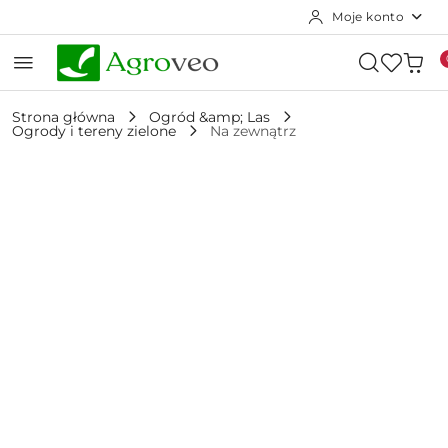
Moje konto
Przejdź do treści głównej
Przejdź do wyszukiwarki
Przejdź do moje konto
Przejdź do menu głównego
Przejdź do opisu produktu
Przejdź do stopki
Strona główna
Ogród &amp; Las
Ogrody i tereny zielone
Na zewnątrz