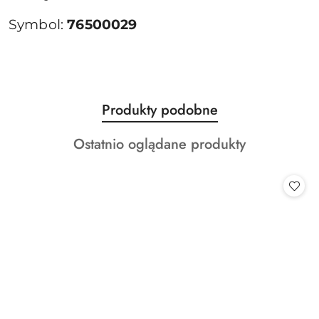
Symbol:
76500029
Produkty
Produkty podobne
Pomiń karuzelę produktów
o
Produkty
Ostatnio oglądane produkty
statusie:
o
statusie: