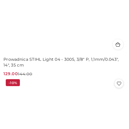
Prowadnica STIHL Light 04 - 3005, 3/8" P, 1,1mm/0.043",
14", 35 cm
129.00
144.00
Cena
Cena
-10%
promocyjna:
przed
promocją: