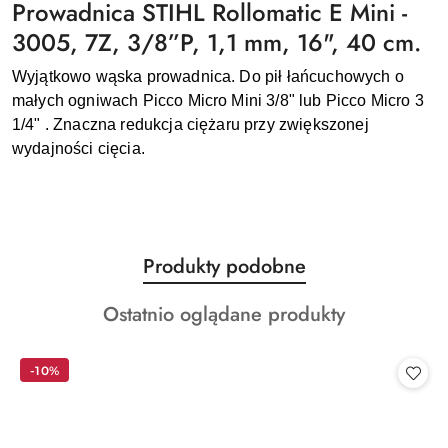
Prowadnica STIHL Rollomatic E Mini -
3005, 7Z, 3/8”P, 1,1 mm, 16", 40 cm.
Wyjątkowo wąska prowadnica. Do pił łańcuchowych o
małych ogniwach Picco Micro Mini 3/8" lub Picco Micro 3
1/4" . Znaczna redukcja ciężaru przy zwiększonej
wydajności cięcia.
Produkty
Produkty podobne
Pomiń karuzelę produktów
o
Produkty
Ostatnio oglądane produkty
statusie:
o
statusie:
-10%