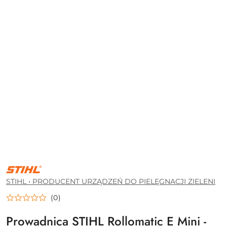
STIHL
•
PRODUCENT
STIHL • PRODUCENT URZĄDZEŃ DO PIELĘGNACJI ZIELENI
URZĄDZEŃ
DO
(0)
PIELĘGNACJI
ZIELENI
Prowadnica STIHL Rollomatic E Mini -