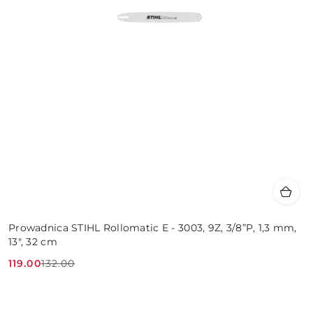
Prowadnica STIHL Rollomatic E - 3003, 9Z, 3/8”P, 1,3 mm,
13", 32 cm
119.00
132.00
Cena
Cena
promocyjna:
przed
promocją: