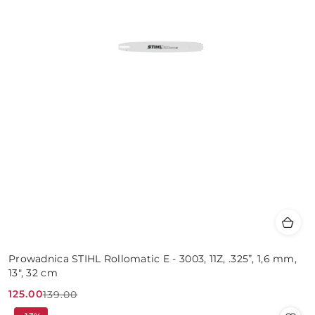
Prowadnica STIHL Rollomatic E - 3003, 11Z, .325”, 1,6 mm,
13", 32 cm
125.00
139.00
Cena
Cena