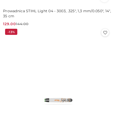
Prowadnica STIHL Light 04 - 3003, .325", 1,3 mm/0.050", 14",
35 cm
129.00
144.00
Cena
Cena
-13%
promocyjna:
przed
promocją: