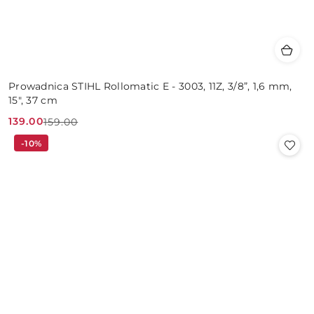
Prowadnica STIHL Rollomatic E - 3003, 11Z, 3/8”, 1,6 mm,
15", 37 cm
139.00
159.00
Cena
Cena
-10%
promocyjna:
przed
promocją: