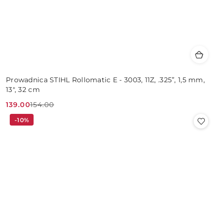
Prowadnica STIHL Rollomatic E - 3003, 11Z, .325”, 1,5 mm,
13", 32 cm
139.00
154.00
Cena
Cena
-10%
promocyjna:
przed
promocją: