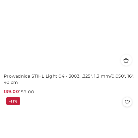
Prowadnica STIHL Light 04 - 3003, .325", 1,3 mm/0.050", 16",
40 cm
139.00
159.00
Cena
Cena
-11%
promocyjna:
przed
promocją: