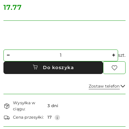
cena:
17.77
Ilość
szt.
Do koszyka
Zostaw telefon
Dostępność
Wysyłka w
i
3 dni
ciągu:
dostawa
Wyślij
Cena przesyłki:
17