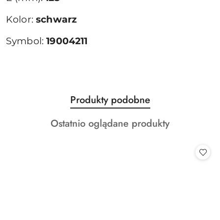
Kolor:
schwarz
Symbol:
19004211
Produkty
Produkty podobne
Pomiń karuzelę produktów
o
Produkty
Ostatnio oglądane produkty
statusie:
o
statusie: