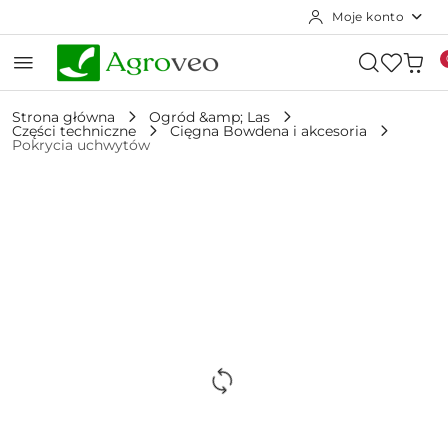
Moje konto
Przejdź do treści głównej
Przejdź do wyszukiwarki
Przejdź do moje konto
Przejdź do menu głównego
Przejdź do opisu produktu
Przejdź do stopki
Strona główna
Ogród &amp; Las
Części techniczne
Cięgna Bowdena i akcesoria
Pokrycia uchwytów