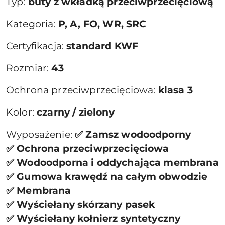
Typ:
buty z wkładką przeciwprzecięciową
Kategoria:
P, A, FO, WR, SRC
Certyfikacja:
standard KWF
Rozmiar:
43
Ochrona przeciwprzecięciowa:
klasa 3
Kolor:
czarny / zielony
Wyposażenie:
✅ Zamsz wodoodporny
✅ Ochrona przeciwprzecięciowa
✅ Wodoodporna i oddychająca membrana
✅ Gumowa krawędź na całym obwodzie
✅ Membrana
✅ Wyściełany skórzany pasek
✅ Wyściełany kołnierz syntetyczny