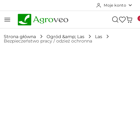
Moje konto
Przejdź do treści głównej
Przejdź do wyszukiwarki
Przejdź do moje konto
Przejdź do menu głównego
Przejdź do opisu produktu
Przejdź do stopki
Strona główna
Ogród &amp; Las
Las
Bezpieczeństwo pracy / odzież ochronna