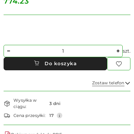
cena:
774.23
Ilość
szt.
Do koszyka
Zostaw telefon
Dostępność
Wysyłka w
i
3 dni
ciągu:
dostawa
Wyślij
Cena przesyłki:
17