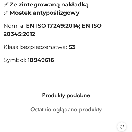
✅ Ze zintegrowaną nakładką
✅ Mostek antypoślizgowy
Norma:
EN ISO 17249:2014; EN ISO
20345:2012
Klasa bezpieczeństwa:
S3
Symbol:
18949616
Produkty
Produkty podobne
Pomiń karuzelę produktów
o
Produkty
Ostatnio oglądane produkty
statusie:
o
statusie: